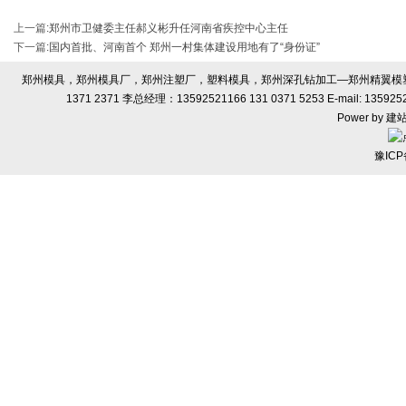
上一篇
:
郑州市卫健委主任郝义彬升任河南省疾控中心主任
下一篇
:
国内首批、河南首个 郑州一村集体建设用地有了“身份证”
郑州模具，郑州模具厂，郑州注塑厂，塑料模具，郑州深孔钻加工—郑州精翼模塑有限
1371 2371 李总经理：13592521166 131 0371 5253 E-ma
Power by
建
豫ICP